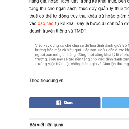
hàng giả, hoặc “lách luật” trong kê khai thuế. Bê
tăng thu cho ngân sách, thúc đẩy quản lý thuế t
thuế có thể tự động truy thu, khấu trừ hoặc giám 
vào
báo cáo
tự kê khai. Đây là bước đi căn bản để
doanh truyền thống và TMĐT.
Việc xây dựng cơ chế chia sẻ dữ liệu định danh giữa B
hướng bảo mật và hiệu quả. Các sàn TMĐT cần được khu
người bán mở gian hàng, đồng thời công khai tỷ lệ vi ph
trường. Điều này sẽ tạo nền tảng cho việc định danh xuyê
trưởng Viện Kỹ thuật chống hàng giả và Gian lận thươn
Theo tieudung.vn
Share
Bài viết
liên quan