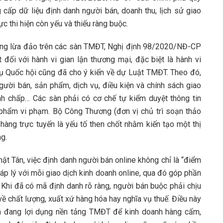
g cấp dữ liệu định danh người bán, doanh thu, lịch sử giao
ực thi hiện còn yếu và thiếu ràng buộc.
rạng lừa đảo trên các sàn TMĐT, Nghị định 98/2020/NĐ-CP
ối với hành vi gian lận thương mại, đặc biệt là hành vi
ụ Quốc hội cũng đã cho ý kiến về dự Luật TMĐT. Theo đó,
gười bán, sản phẩm, dịch vụ, điều kiện và chính sách giao
anh chấp… Các sàn phải có cơ chế tự kiểm duyệt thông tin
n phẩm vi phạm. Bộ Công Thương (đơn vị chủ trì soạn thảo
hàng trực tuyến là yếu tố then chốt nhằm kiến tạo một thị
g.
 Tân, việc định danh người bán online không chỉ là “điểm
áp lý với mỗi giao dịch kinh doanh online, qua đó góp phần
. Khi đã có mã định danh rõ ràng, người bán buộc phải chịu
về chất lượng, xuất xứ hàng hóa hay nghĩa vụ thuế. Điều này
ân đang lợi dụng nền tảng TMĐT để kinh doanh hàng cấm,