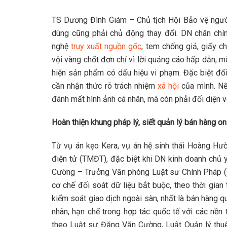
TS Dương Đình Giám – Chủ tịch Hội Bảo vệ người
dùng cũng phải chủ động thay đổi. DN chân chín
nghệ
truy xuất nguồn gốc
, tem chống giả, giấy c
vội vàng chốt đơn chỉ vì lời quảng cáo hấp dẫn, mà
hiện sản phẩm có dấu hiệu vi phạm. Đặc biệt đố
cần nhận thức rõ trách nhiệm
xã hội
của mình. Nếu
đánh mất hình ảnh cá nhân, mà còn phải đối diện v
Hoàn thiện khung pháp lý, siết quản lý bán hàng on
Từ vụ án kẹo Kera, vụ án hệ sinh thái Hoàng Hườ
điện tử (TMĐT), đặc biệt khi DN kinh doanh chủ 
Cường – Trưởng Văn phòng Luật sư Chính Pháp (Đo
cơ chế đối soát dữ liệu bắt buộc, theo thời gia
kiểm soát giao dịch ngoài sàn, nhất là bán hàng 
nhân; hạn chế trong hợp tác quốc tế với các nền
theo Luật sư Đặng Văn Cường, Luật Quản lý th