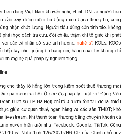
 tiêu dùng Việt Nam khuyến nghị, chính DN và người tiêu
h cần xây dựng niềm tin bằng minh bạch thông tin, công
hứng nhận chất lượng. Người tiêu dùng cần tỉnh táo, không
 phải học cách tra cứu, đối chiếu, thậm chí tố giác khi phát
i với các cá nhân có sức ảnh hưởng,
nghệ sĩ
, KOLs, KOCs
 tiếp tay cho quảng bá hàng giả, hàng nhái, họ không chỉ
ới những hệ quả pháp lý nghiêm trọng.
line
ng cho thấy lỗ hổng lớn trong kiểm soát thuế thương mại
yếu qua mạng xã hội. Ở góc độ pháp lý, Luật sư Đặng Văn
àn Luật sư TP Hà Nội) chỉ rõ 3 điểm tồn tại, đó là: thiếu
n thực giữa cơ quan thuế, ngân hàng và các sàn TMĐT; khó
qua livestream, khi thanh toán thường bằng chuyển khoản cá
 tảng xuyên biên giới như Facebook, Google, TikTok. Cũng
uế 2019 và Nghị định 126/2020/NĐ-CP của Chính phủ quy