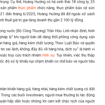
trọng. Cụ thể, Hoàng Hường có hệ sinh thái 18 công ty, 25
ác sản phẩm
thực phẩm
chức năng, thực phẩm bảo vệ sức
021 đến tháng 6/2025, Hoàng Hường đã để ngoài sổ sách
nh thuế giá trị gia tăng doanh thu gần 2.100 tỷ đồng.
ong nước (Bộ Công Thương) Trần Hữu Linh nhận định, hình
pháp lý” khi người bán dễ dàng thổi phồng công dụng sản
án hàng giả, hàng kém chất lượng. Theo Luật Bảo vệ quyền
tin sai lệch, không đầy đủ về hàng hóa, dịch vụ” là hành vi
 hoặc truy cứu trách nhiệm
hình sự
. Tuy nhiên, việc thu thập
tốc độ xử lý khiếu nại chậm khiến cơ chế bảo vệ người tiêu
hân khiến hàng giả, hàng nhái, hàng kém chất lượng có đất
g. Trong các buổi livestream, người mua thường bị tác động
huyện hấp dẫn hoặc những lời cam kết chắc nịch của người