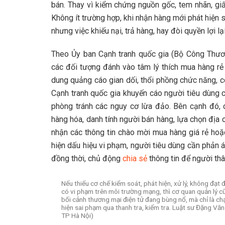
bán. Thay vì kiểm chứng nguồn gốc, tem nhãn, giấ
Không ít trường hợp, khi nhận hàng mới phát hiệ
nhưng việc khiếu nại, trả hàng, hay đòi quyền lợi l
Theo Ủy ban Cạnh tranh quốc gia (Bộ Công Thươn
các đối tượng đánh vào tâm lý thích mua hàng rẻ
dung quảng cáo gian dối, thổi phồng chức năng, c
Cạnh tranh quốc gia khuyến cáo người tiêu dùng 
phòng tránh các nguy cơ lừa đảo. Bên cạnh đó, c
hàng hóa, danh tính người bán hàng, lựa chọn địa ch
nhận các thông tin chào mời mua hàng giá rẻ ho
hiện dấu hiệu vi phạm, người tiêu dùng cần phản 
đồng thời, chủ động
chia sẻ
thông tin để người thâ
Nếu thiếu cơ chế kiểm soát, phát hiện, xử lý, không đạ
có vi phạm trên môi trường mạng, thì cơ quan quản lý c
bối cảnh thương mại điện tử đang bùng nổ, mà chỉ là chạy
hiện sai phạm qua thanh tra, kiểm tra. Luật sư Đặng 
TP Hà Nội)