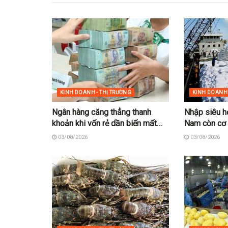
KINH DOANH - THỊ TRƯỜNG
KINH DOANH 
Ngân hàng căng thẳng thanh
Nhập siêu h
khoản khi vốn rẻ dần biến mất
Nam còn cơ h
trên thị trường
siêu?
03/08/2026
03/08/2026