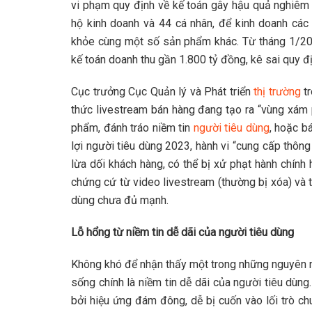
vi phạm quy định về kế toán gây hậu quả nghiêm 
hộ kinh doanh và 44 cá nhân, để kinh doanh c
khỏe cùng một số sản phẩm khác. Từ tháng 1/2
kế toán doanh thu gần 1.800 tỷ đồng, kê sai quy đị
Cục trưởng Cục Quản lý và Phát triển
thị trường
tr
thức livestream bán hàng đang tạo ra “vùng xám 
phẩm, đánh tráo niềm tin
người tiêu dùng
, hoặc b
lợi người tiêu dùng 2023, hành vi “cung cấp thông 
lừa dối khách hàng, có thể bị xử phạt hành chính
chứng cứ từ video livestream (thường bị xóa) và 
dùng chưa đủ mạnh.
Lỗ hổng từ niềm tin dễ dãi của người tiêu dùng
Không khó để nhận thấy một trong những nguyên n
sống chính là niềm tin dễ dãi của người tiêu dùn
bởi hiệu ứng đám đông, dễ bị cuốn vào lối trò c