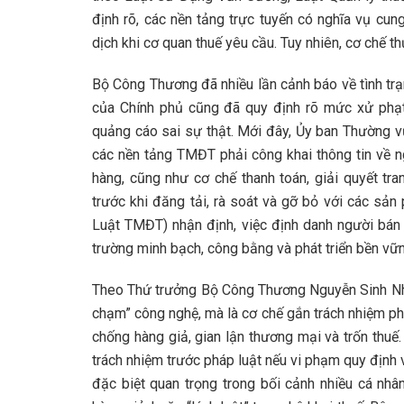
định rõ, các nền tảng trực tuyến có nghĩa vụ cun
dịch khi cơ quan thuế yêu cầu. Tuy nhiên, cơ chế th
Bộ Công Thương đã nhiều lần cảnh báo về tình t
của Chính phủ cũng đã quy định rõ mức xử phạt đ
quảng cáo sai sự thật. Mới đây, Ủy ban Thường v
các nền tảng TMĐT phải công khai thông tin về n
hàng, cũng như cơ chế thanh toán, giải quyết tr
trước khi đăng tải, rà soát và gỡ bỏ với các sả
Luật TMĐT) nhận định, việc định danh người bán 
trường minh bạch, công bằng và phát triển bền vữn
Theo Thứ trưởng Bộ Công Thương Nguyễn Sinh Nhật
chạm” công nghệ, mà là cơ chế gắn trách nhiệm ph
chống hàng giả, gian lận thương mại và trốn thuế
trách nhiệm trước pháp luật nếu vi phạm quy định 
đặc biệt quan trọng trong bối cảnh nhiều cá nh