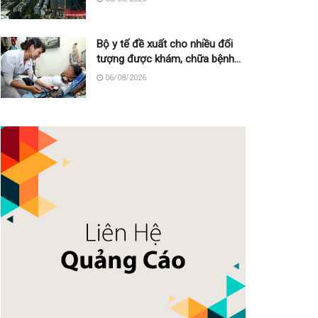
Bộ y tế đề xuất cho nhiều đối
tượng được khám, chữa bệnh
tại nhà, bảo hiểm y tế chi trả
06/08/2026