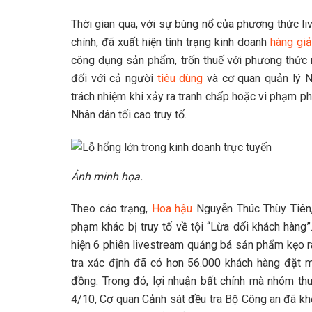
Thời gian qua, với sự bùng nổ của phương thức l
chính, đã xuất hiện tình trạng kinh doanh
hàng gi
công dụng sản phẩm, trốn thuế với phương thức ng
đối với cả người
tiêu dùng
và cơ quan quản lý Nh
trách nhiệm khi xảy ra tranh chấp hoặc vi phạm ph
Nhân dân tối cao truy tố.
Ảnh minh họa.
Theo cáo trạng,
Hoa hậu
Nguyễn Thúc Thùy Tiên
phạm khác bị truy tố về tội “Lừa dối khách hàn
hiện 6 phiên livestream quảng bá sản phẩm kẹo ra
tra xác định đã có hơn 56.000 khách hàng đặt m
đồng. Trong đó, lợi nhuận bất chính mà nhóm th
4/10, Cơ quan Cảnh sát đều tra Bộ Công an đã kh