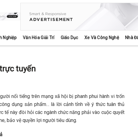
h Nghiệp
Văn Hóa Giải Trí
Giáo Dục
Xe Và Công Nghệ
Nhà Đ
trực tuyến
gười nổi tiếng trên mạng xã hội bị phanh phui hành vi trốn
g công dụng sản phẩm… là lời cảnh tỉnh về ý thức tuân thủ
ực tế này đòi hỏi các ngành chức năng phải vào cuộc quyết
ne, bảo vệ quyền lợi người tiêu dùng.
iả