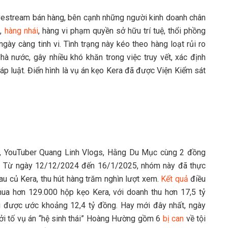
ivestream bán hàng, bên cạnh những người kinh doanh chân
ả
,
hàng nhái
, hàng vi phạm quyền sở hữu trí tuệ, thổi phồng
ày càng tinh vi. Tình trạng này kéo theo hàng loạt rủi ro
à nước, gây nhiều khó khăn trong việc truy vết, xác định
áp luật. Điển hình là vụ án kẹo Kera đã được Viện Kiểm sát
, YouTuber Quang Linh Vlogs, Hằng Du Mục cùng 2 đồng
g”. Từ ngày 12/12/2024 đến 16/1/2025, nhóm này đã thực
u củ Kera, thu hút hàng trăm nghìn lượt xem.
Kết quả
điều
ua hơn 129.000 hộp kẹo Kera, với doanh thu hơn 17,5 tỷ
u được ước khoảng 12,4 tỷ đồng. Hay mới đây nhất, ngày
ởi tố vụ án “hệ sinh thái” Hoàng Hường gồm 6
bị can
về tội