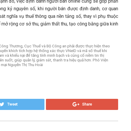
n cạnh đó, việc định danh người bán online cũng sẽ góp phần
rong kỷ nguyên số, khi người bán được định danh, cơ quan
sát nghĩa vụ thuế thông qua nền tảng số, thay vì phụ thuộc
 mở rộng cơ sở thu, giảm thất thu, tạo công bằng giữa kinh
ộ Công Thương, Cục Thuế và Bộ Công an phải được thực hiện theo
yến khích tích hợp hệ thống xác thực VNeID và mã số thuế khi
ạm và khiếu nại để tăng tính minh bạch và củng cố niềm tin thị
n suốt, giúp quản lý, giám sát, thanh tra hiệu quả hơn. Phó Viện
g mại Nguyễn Thị Thu Hoài
Tweet
Share