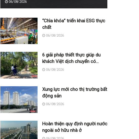
06/08/2026
“Chìa khóa” triển khai ESG thực
chất
06/08/2026
6 giải pháp thiết thực giúp du
khách Việt dịch chuyển có
trách nhiệm
06/08/2026
Xung lực mới cho thị trường bất
động sản
06/08/2026
Hoàn thiện quy định người nước
ngoài sở hữu nhà ở
06/08/2026