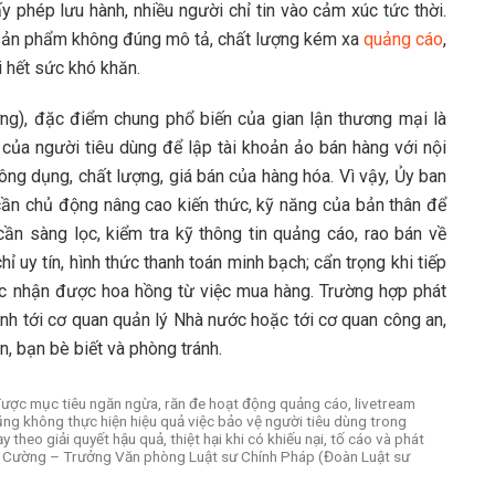
y phép lưu hành, nhiều người chỉ tin vào cảm xúc tức thời.
n sản phẩm không đúng mô tả, chất lượng kém xa
quảng cáo
,
ại hết sức khó khăn.
g), đặc điểm chung phổ biến của gian lận thương mại là
 của người tiêu dùng để lập tài khoản ảo bán hàng với nội
ông dụng, chất lượng, giá bán của hàng hóa. Vì vậy, Ủy ban
cần chủ động nâng cao kiến thức, kỹ năng của bản thân để
ần sàng lọc, kiểm tra kỹ thông tin quảng cáo, rao bán về
ỉ uy tín, hình thức thanh toán minh bạch; cẩn trọng khi tiếp
ặc nhận được hoa hồng từ việc mua hàng. Trường hợp phát
ánh tới cơ quan quản lý Nhà nước hoặc tới cơ quan công an,
n, bạn bè biết và phòng tránh.
t được mục tiêu ngăn ngừa, răn đe hoạt động quảng cáo, livetream
ũng không thực hiện hiệu quả việc bảo vệ người tiêu dùng trong
 theo giải quyết hậu quả, thiệt hại khi có khiếu nại, tố cáo và phát
Văn Cường – Trưởng Văn phòng Luật sư Chính Pháp (Đoàn Luật sư