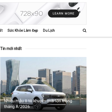
ất
Sức Khỏe Làm Đẹp
Du Lịch
Tin mới nhất
Nhiều mẫu ô tô khuyến mãi lớn trong
tháng 8/2026