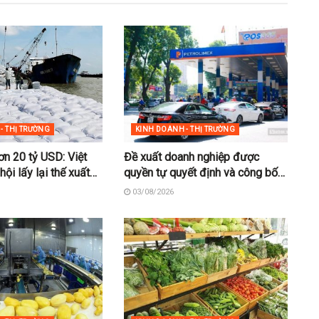
- THỊ TRƯỜNG
KINH DOANH - THỊ TRƯỜNG
ơn 20 tỷ USD: Việt
Đề xuất doanh nghiệp được
ội lấy lại thế xuất
quyền tự quyết định và công bố
giá bán lẻ xăng dầu
03/08/2026