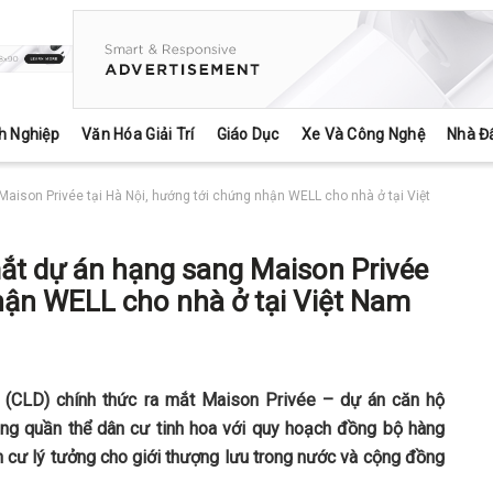
h Nghiệp
Văn Hóa Giải Trí
Giáo Dục
Xe Và Công Nghệ
Nhà Đ
ison Privée tại Hà Nội, hướng tới chứng nhận WELL cho nhà ở tại Việt
ắt dự án hạng sang Maison Privée
nhận WELL cho nhà ở tại Việt Nam
 (CLD) chính thức ra mắt Maison Privée – dự án căn hộ
rong quần thể dân cư tinh hoa với quy hoạch đồng bộ hàng
n cư lý tưởng cho giới thượng lưu trong nước và cộng đồng