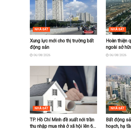
NHÀ ĐẤT
NHÀ ĐẤT
Xung lực mới cho thị trường bất
Hoàn thiện 
động sản
ngoài sở hữ
06/08/2026
06/08/2026
NHÀ ĐẤT
NHÀ ĐẤT
TP. Hồ Chí Minh đề xuất nới trần
Bất động sả
thu nhập mua nhà ở xã hội lên 60
hoạch, hạ tầ