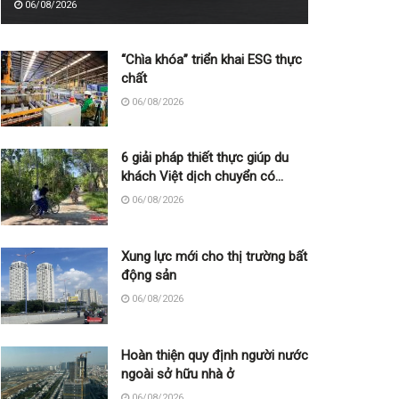
06/08/2026
“Chìa khóa” triển khai ESG thực
chất
06/08/2026
6 giải pháp thiết thực giúp du
khách Việt dịch chuyển có
trách nhiệm
06/08/2026
Xung lực mới cho thị trường bất
động sản
06/08/2026
Hoàn thiện quy định người nước
ngoài sở hữu nhà ở
06/08/2026