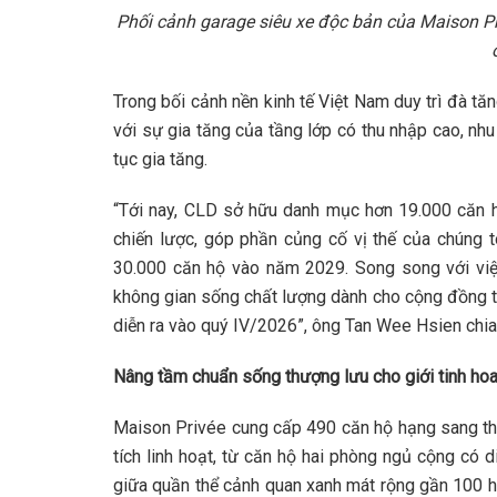
Phối cảnh garage siêu xe độc bản của Maison Pri
Trong bối cảnh nền kinh tế Việt Nam duy trì đà tă
với sự gia tăng của tầng lớp có thu nhập cao, nhu
tục gia tăng.
“Tới nay, CLD sở hữu danh mục hơn 19.000 căn h
chiến lược, góp phần củng cố vị thế của chúng tô
30.000 căn hộ vào năm 2029. Song song với việc
không gian sống chất lượng dành cho cộng đồng ti
diễn ra vào quý IV/2026”, ông Tan Wee Hsien chia
Nâng tầm chuẩn sống thượng lưu cho giới tinh ho
Maison Privée cung cấp 490 căn hộ hạng sang thuộ
tích linh hoạt, từ căn hộ hai phòng ngủ cộng có 
giữa quần thể cảnh quan xanh mát rộng gần 100 h