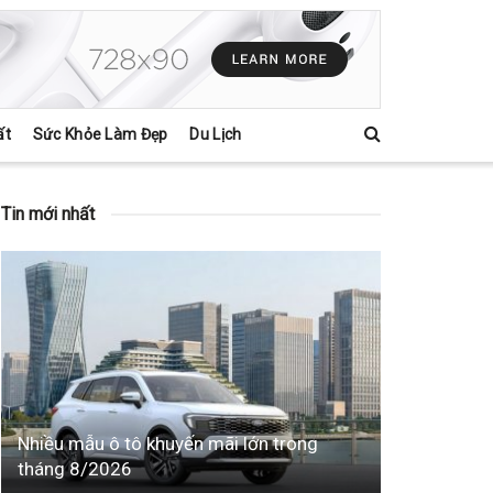
ất
Sức Khỏe Làm Đẹp
Du Lịch
Tin mới nhất
Nhiều mẫu ô tô khuyến mãi lớn trong
tháng 8/2026