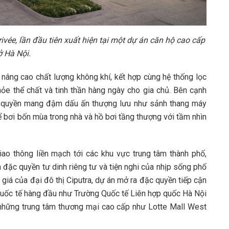
vée, lần đầu tiên xuất hiện tại một dự án căn hộ cao cấp
ở Hà Nội.
 nâng cao chất lượng không khí, kết hợp cùng hệ thống lọc
e thể chất và tinh thần hàng ngày cho gia chủ. Bên cạnh
c quyền mang đậm dấu ấn thượng lưu như sảnh thang máy
bể bơi bốn mùa trong nhà và hồ bơi tầng thượng với tầm nhìn
giao thông liền mạch tới các khu vực trung tâm thành phố,
đặc quyền tư dinh riêng tư và tiện nghi của nhịp sống phố
giá của đại đô thị Ciputra, dự án mở ra đặc quyền tiếp cận
 quốc tế hàng đầu như Trường Quốc tế Liên hợp quốc Hà Nội
 những trung tâm thương mại cao cấp như Lotte Mall West