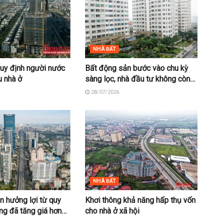
NHÀ ĐẤT
quy định người nước
Bất động sản bước vào chu kỳ
u nhà ở
sàng lọc, nhà đầu tư không còn
“mua gì cũng thắng”
28/07/2026
NHÀ ĐẤT
n hưởng lợi từ quy
Khơi thông khả năng hấp thụ vốn
ng đã tăng giá hơn
cho nhà ở xã hội