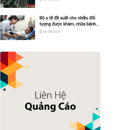
Bộ y tế đề xuất cho nhiều đối
tượng được khám, chữa bệnh
tại nhà, bảo hiểm y tế chi trả
06/08/2026