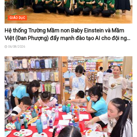
GIÁO DỤC
Hệ thống Trường Mầm non Baby Einstein và Mầm
Việt (Đan Phượng) đẩy mạnh đào tạo AI cho đội ngũ
giáo viên, sẵn sàng cho năm học mới 2026 – 2027
06/08/2026