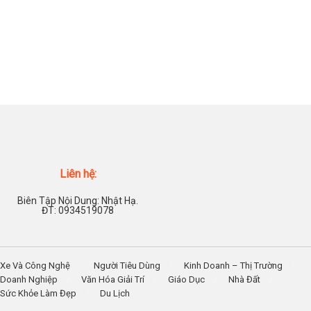
Liên hệ:
Biên Tập Nội Dung: Nhật Hạ.
ĐT: 0934519078
Xe Và Công Nghệ
Người Tiêu Dùng
Kinh Doanh – Thị Trường
Doanh Nghiệp
Văn Hóa Giải Trí
Giáo Dục
Nhà Đất
Sức Khỏe Làm Đẹp
Du Lịch