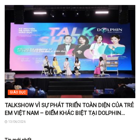
GIÁO DỤC
TALKSHOW VÌ SỰ PHÁT TRIỂN TOÀN DIỆN CỦA TRẺ
EM VIỆT NAM – ĐIỂM KHÁC BIỆT TẠI DOLPHIN
PARTNERSHIP SUMMIT 2026
13/06/2026